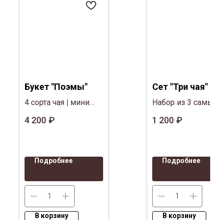
Букет "Поэмы"
Сет "Три чая"
4 сорта чая
|
мини
Набор из 3 самых
книга Пушкина
|
популярных сорто
4 200
₽
1 200
₽
Клубника в
чая с фруктами
шоколаде
|
Декор,
сухоцветы (БЕЗ
Подробнее
Подробнее
пластиковых
цветов)
В корзину
В корзину