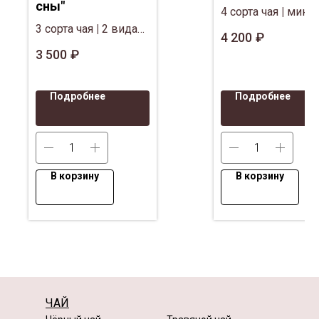
сны"
4 сорта чая
|
мини
3 сорта чая
|
2 вида
книга Пушкина
|
4 200
₽
драже
|
Полезный
Клубника в
3 500
₽
шоколад
|
Мёд-
шоколаде
|
Декор
суфле
|
Декор,
сухоцветы (БЕЗ
Подробнее
Подробнее
сухоцветы (БЕЗ
пластиковых
пластиковых
цветов)
цветов)
В корзину
В корзину
ЧАЙ