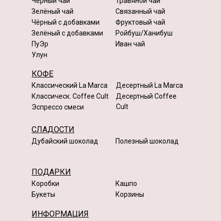
Чёрный чай
Травяной чай
Зелёный чай
Связанный чай
Чёрный с добавками
Фруктовый чай
Зелёный с добавками
Ройбуш/Ханибуш
ПуЭр
Иван чай
Улун
КОФЕ
Классический La Marca
Десертный La Marca
Классическ. Coffee Cult
Десертный Coffee
Cult
Эспрессо смеси
СЛАДОСТИ
Дубайский шоколад
Полезный шоколад
ПОДАРКИ
Коробки
Кашпо
Букеты
Корзины
ИНФОРМАЦИЯ