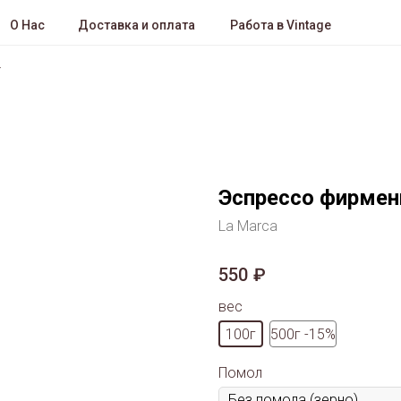
О Нас
Доставка и оплата
Работа в Vintage
Эспрессо фирмен
La Marca
550
₽
вес
100г
500г -15%
Помол