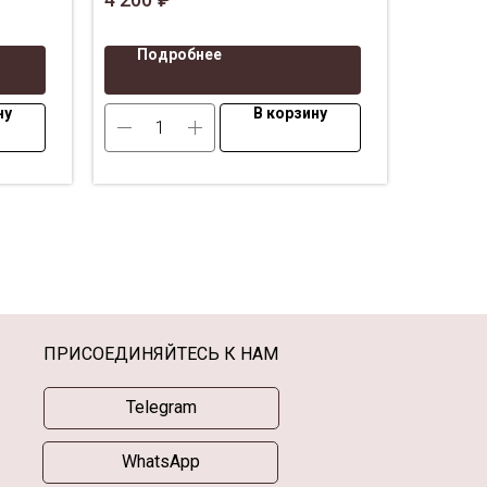
Килиманджаро
|
Коробка
|
ванные
Дизайнерская лента, открытка
Подробнее
умага и
и
ну
В корзину
ПРИСОЕДИНЯЙТЕСЬ К НАМ
Telegram
WhatsApp