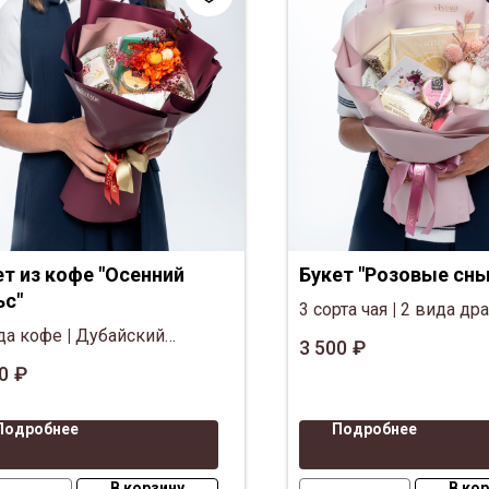
ет из кофе "Осенний
Букет "Розовые сны
ьс"
3 сорта чая
|
2 вида др
да кофе
|
Дубайский
Полезный шоколад
|
М
3 500
₽
олад
|
Мёд-суфле
|
Декор,
|
Декор, сухоцветы (Б
0
₽
цветы (БЕЗ пластиковых
пластиковых цветов)
ов)
Подробнее
Подробнее
В корзину
В ко