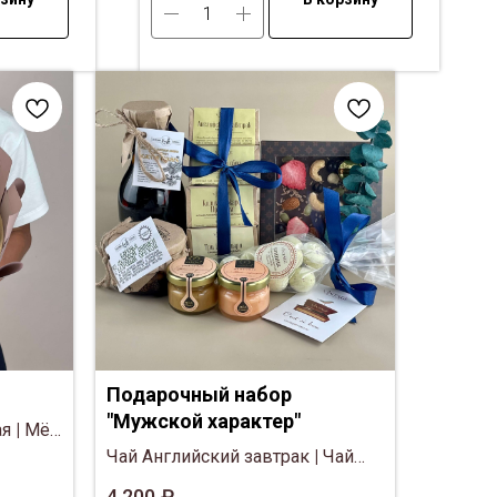
Подарочный набор
"Мужской характер"
ая
|
Мёд
ишня
Чай Английский завтрак
|
Чай
нфет
Таёжный сбор
|
Чай
4 200
₽