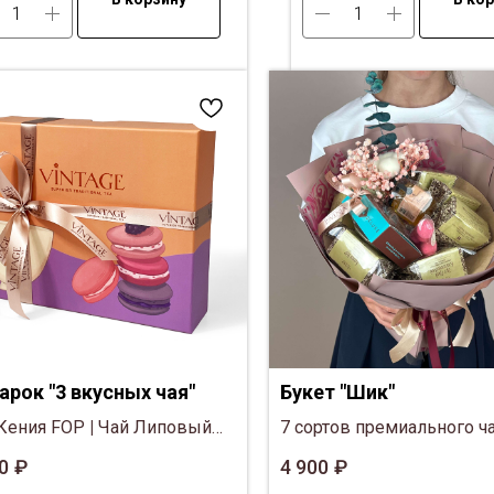
арок "3 вкусных чая"
Букет "Шик"
Кения FOP
|
Чай Липовый
7 сортов премиального ч
т
|
Чай Северное Сияние
|
|
Клубника в шоколаде
|
В
0
₽
4 900
₽
обка
|
Дизайнерская лента,
в шоколаде
|
Коробка ко