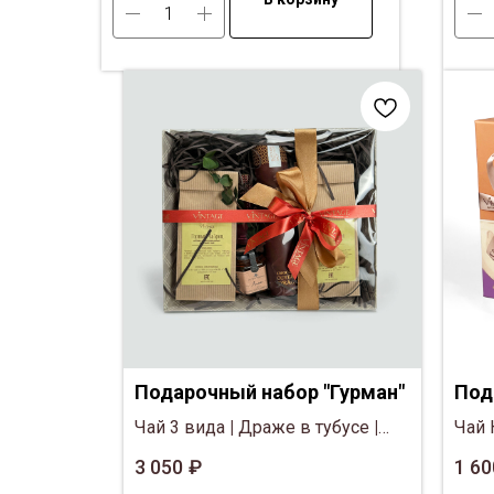
Подарочный набор "Гурман"
Под
Чай 3 вида
|
Драже в тубусе
|
Чай 
Шоколад
|
Мёд
Цве
3 050
₽
1 60
Кор