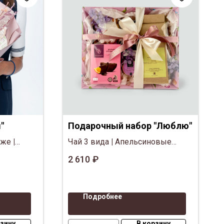
"
Подарочный набор "Люблю"
аже
|
Чай 3 вида
|
Апельсиновые
ёд-суфле
дольки в шоколаде
|
Мёд-суфле
2 610
₽
ЕЗ
|
Пряник
|
Орешки
Подробнее
рзину
В корзину