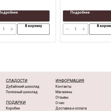
ытка
ручной работы
|
Декор:
сухоцветы, стабилизиро
Подробнее
Подробнее
растения, дизайнерская б
лента (БЕЗ пластиковых 
В корзину
В корзи
искусственных цветов)
СЛАДОСТИ
ИНФОРМАЦИЯ
Дубайский шоколад
Контакты
Полезный шоколад
Магазины
Отзывы
ПОДАРКИ
О нас
Коробки
Доставка и оплата