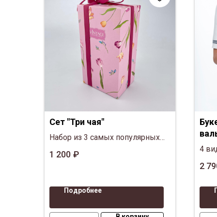
Сет "Три чая"
Бук
вал
Набор из 3 самых популярных
сортов чая с фруктами
4 ви
1 200
₽
шок
2 79
сухо
цвет
Подробнее
В корзину