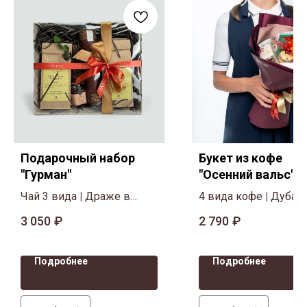
Подарочный набор
Букет из кофе
"Гурман"
"Осенний вальс"
Чай 3 вида
|
Драже в
4 вида кофе
|
Дубай
тубусе
|
Шоколад
|
Мёд
шоколад
|
Мёд-суфл
3 050
₽
2 790
₽
Декор, сухоцветы (
пластиковых цветов
Подробнее
Подробнее