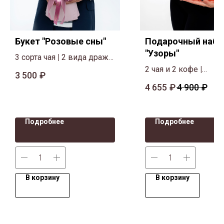
Букет "Розовые сны"
Подарочный набо
"Узоры"
3 сорта чая
|
2 вида драже
|
Полезный шоколад
|
2 чая и 2 кофе
|
3 500
₽
Мёд-суфле
|
Декор,
Апельсиновые доль
4 655
₽
4 900
₽
сухоцветы (БЕЗ
шоколаде
|
Специи
|
пластиковых цветов)
|
Дизайнерская лента
открытка, коробка
Подробнее
Подробнее
В корзину
В корзину