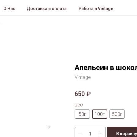
О Нас
Доставка и оплата
Работа в Vintage
Апельсин в шоко
Vintage
650
₽
вес
50г
100г
500г
В корзину