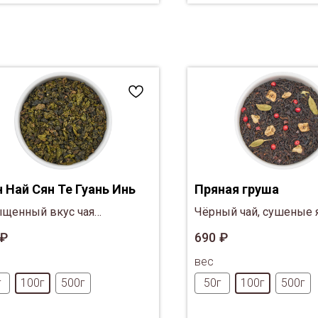
н Най Сян Те Гуань Инь
Пряная груша
щенный вкус чая
Чёрный чай, сушеные 
няется нежными
кардамон, какао, розо
₽
690
₽
амельными и сливочными
вес
ами
г
100г
500г
50г
100г
500г