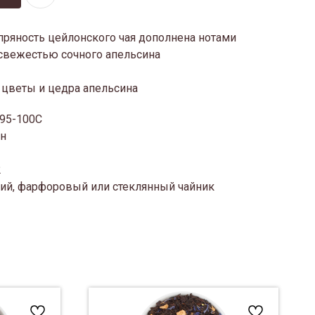
 пряность цейлонского чая дополнена нотами
свежестью сочного апельсина
 цветы и цедра апельсина
 95-100С
ин
2
ий, фарфоровый или стеклянный чайник