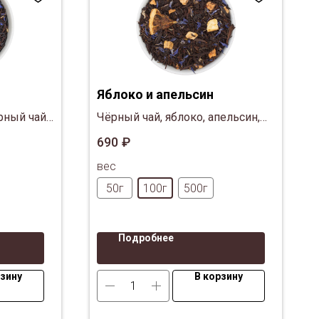
Яблоко и апельсин
ный чай,
Чёрный чай, яблоко, апельсин,
чки
васильки
690
₽
 и
вес
стки
50г
100г
500г
Подробнее
рзину
В корзину