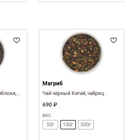
Магриб
яблоки,
Чай чёрный Китай, чабрец
вый перец
(тимьян), мелисса, ваниль,
690
₽
яблоко
вес
50г
100г
500г