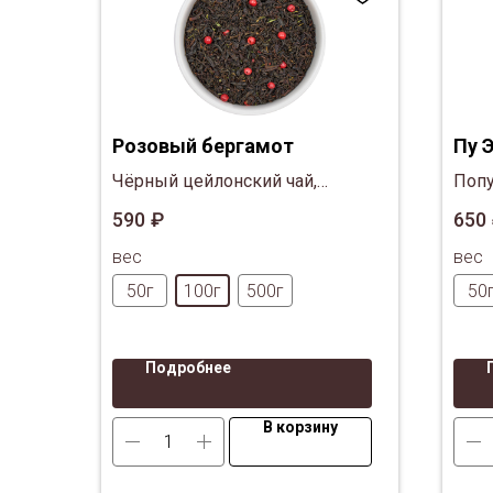
Розовый бергамот
Пу 
Чёрный цейлонский чай,
Попу
розовый перец, масло
чай 
590
₽
650
бергамота и стевия.
пров
вес
вес
50г
100г
500г
50
Подробнее
В корзину