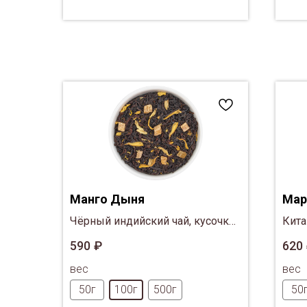
Манго Дыня
Мар
Чёрный индийский чай, кусочки
Кита
манго, кусочки дыни, лепестки
клуб
590
₽
620
подсолнечника
Саф
вес
вес
50г
100г
500г
50