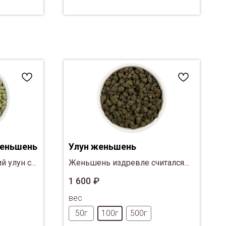
женьшень
Улун женьшень
й улун с
Женьшень издревле считался
еньшеня
идеальным источником энергии,
1 600
₽
.
молодости и долголетия.
вес
50г
100г
500г