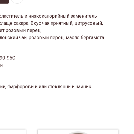
сластитель и низкокалорийный заменитель
слаще сахара. Вкус чая приятный, цитрусовый,
ет розовый перец.
онский чай, розовый перец, масло бергамота
 90-95С
ин
2
ий, фарфоровый или стеклянный чайник