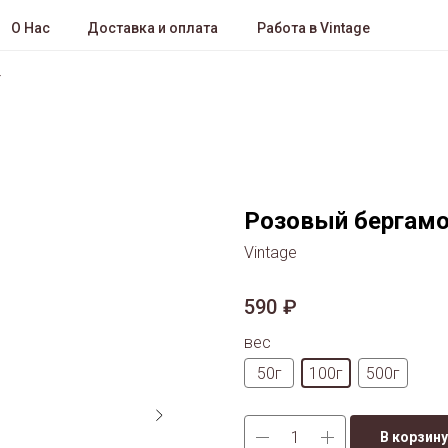
О Нас
Доставка и оплата
Работа в Vintage
Розовый бергам
Vintage
590
₽
вес
50г
100г
500г
В корзину