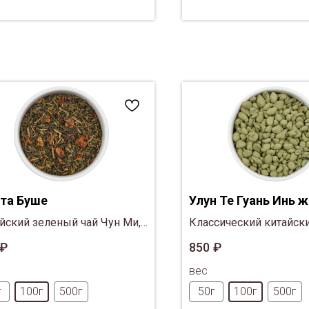
та Буше
Улун Те Гуань Инь 
йский зеленый чай Чун Ми,
Классический китайски
ника, ваниль, лепестки
добавлением корня ж
₽
850
₽
лора
из провинции Фуцзянь
вес
г
100г
500г
50г
100г
500г