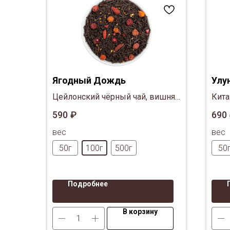
Ягодный Дождь
Улу
Цейлонский чёрный чай, вишня,
Кита
красная смородина
Фуцз
590
₽
690
аром
вес
вес
отли
слад
50г
100г
500г
50
полю
Подробнее
В корзину