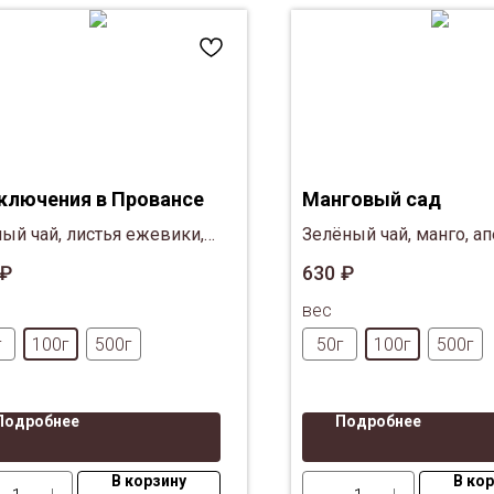
ключения в Провансе
Манговый сад
ый чай, листья ежевики,
Зелёный чай, манго, ап
ы годжи, кусочки ягод
лепестки красной розы
₽
630
₽
вы, цветы лаванды, листья
вес
, синий василек
г
100г
500г
50г
100г
500г
Подробнее
Подробнее
В корзину
В ко