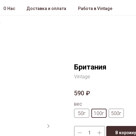
О Нас
Доставка и оплата
Работа в Vintage
Британия
Vintage
590
₽
вес
50г
100г
500г
В корзину