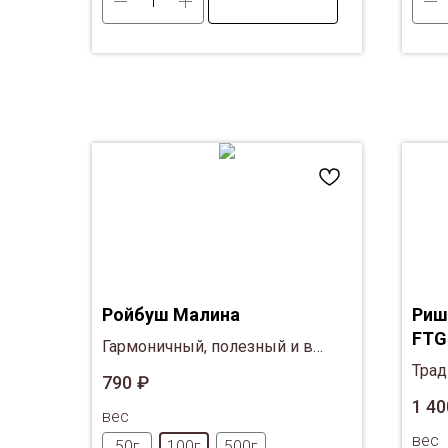
Ройбуш Малина
Риш
FTG
Гармоничный, полезный и в
тоже время уникальный
Тра
790
₽
напиток. Алтайский мед и
инди
1 40
вес
малина дополняют и
Дар
вес
раскрывают вкус
50г
100г
500г