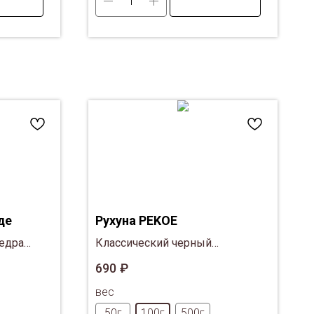
де
Рухуна PEKOE
цедра
Классический черный
цейлонский чай из
690
₽
одноименного региона Рухуна.
вес
50г
100г
500г