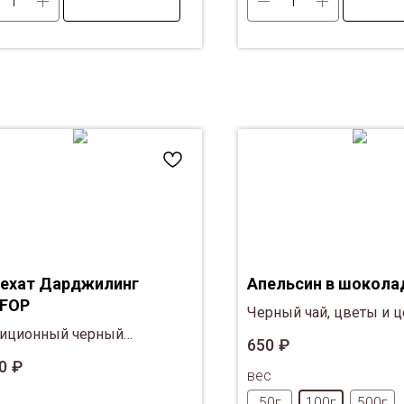
ехат Дарджилинг
Апельсин в шокола
FOP
Черный чай, цветы и 
диционный черный
апельсина
650
₽
йский чай из региона
0
₽
вес
джилинг
50г
100г
500г