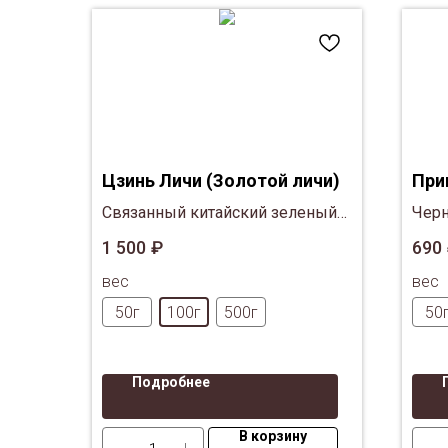
Цзинь Личи (Золотой личи)
При
Связанный китайский зеленый
Черн
чай с цветком календулы и личи.
ягод
1 500
₽
690
клюк
вес
вес
мяты
50г
100г
500г
50
Подробнее
В корзину