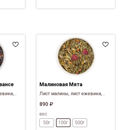
вансе
Малиновая Мята
евики,
Лист малины, лист ежевики,
ягод
яблоко чипсы, мелисса, мята,
890
₽
ы, листья
гибискус, цвет ромашки,
вес
лепестки календулы, ягоды
ежевики
50г
100г
500г