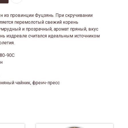
н из провинции Фуцзянь. При скручивании
авляется перемолотый свежий корень
умрудный и прозрачный, аромат пряный, вкус
ень издревле считался идеальным источником
олетия.
 80-90С
ин
3
иняный чайник, френч-пресс