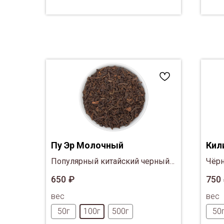
Пу Эр Молочный
Кил
Популярный китайский черный
Чёрн
чай с молочным ароматом из
кита
650
₽
750
провинции Юннань.
клуб
вес
вес
50г
100г
500г
50