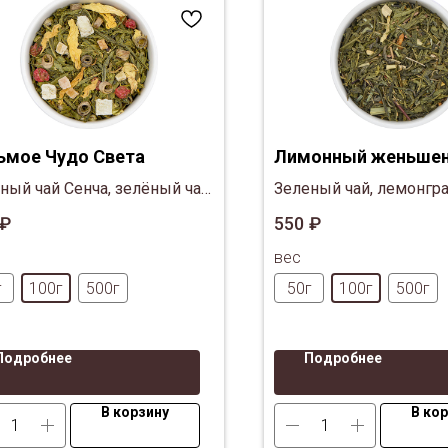
ьмое Чудо Света
Лимонный женьше
ный чай Сенча, зелёный чай
Зеленый чай, лемонгра
а Супериор, зелёный чай
лепестки подсолнечник
₽
550
₽
ца Джейд, кусочки папайи,
женьшень
вес
чки алоэ вера, красная
одина, лепестки
г
100г
500г
50г
100г
500г
олнечника.
Подробнее
Подробнее
В корзину
В ко