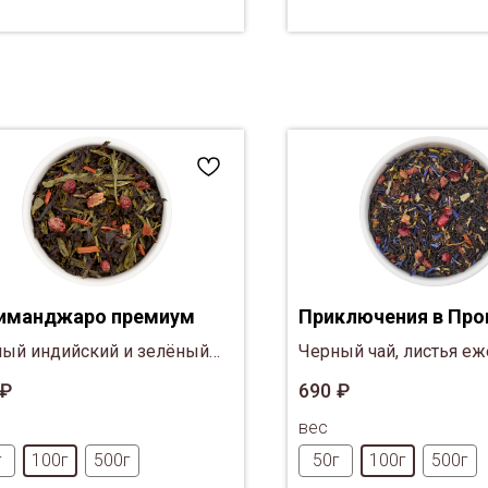
иманджаро премиум
Приключения в Про
ый индийский и зелёный
Черный чай, листья еж
йский чай Сенча, кусочки
ягоды годжи, кусочки 
₽
690
₽
ники, смородина и сандал.
клюквы, цветы лаванд
вес
мяты, синий василек
г
100г
500г
50г
100г
500г