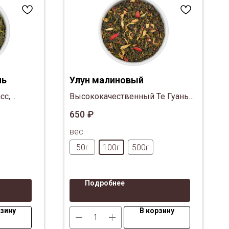
нь
Улун малиновый
сс,
Высококачественный Те Гуань
а,
Инь из деревни Сипин с
650
₽
ягодами, цветами.
вес
50г
100г
500г
Подробнее
рзину
В корзину