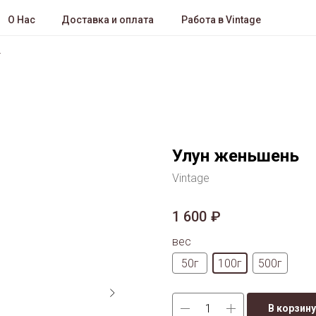
О Нас
Доставка и оплата
Работа в Vintage
Улун женьшень
Vintage
1 600
₽
вес
50г
100г
500г
В корзину