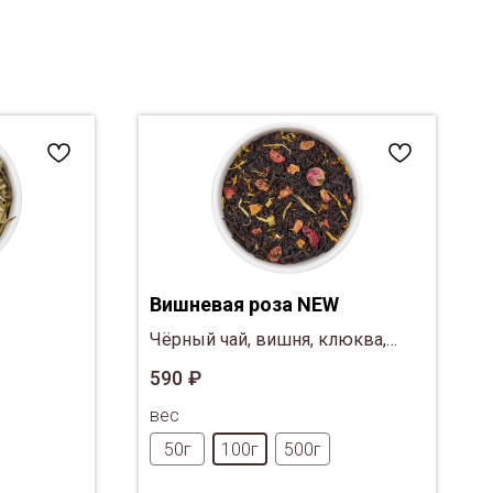
Вишневая роза NEW
Чёрный чай, вишня, клюква,
бутоны розовой розы, лепестки
590
₽
ноготков
вес
50г
100г
500г