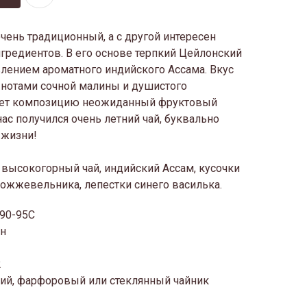
очень традиционный, а с другой интересен
редиентов. В его основе терпкий Цейлонский
лением ароматного индийского Ассама. Вкус
 нотами сочной малины и душистого
ет композицию неожиданный фруктовый
 нас получился очень летний чай, буквально
 жизни!
высокогорный чай, индийский Ассам, кусочки
можжевельника, лепестки синего василька.
 90-95С
ин
2
ий, фарфоровый или стеклянный чайник