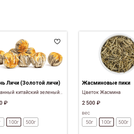
нь Личи (Золотой личи)
Жасминовые пики
анный китайский зеленый
Цветок Жасмина
с цветком календулы и личи.
0
₽
2 500
₽
вес
г
100г
500г
50г
100г
500г