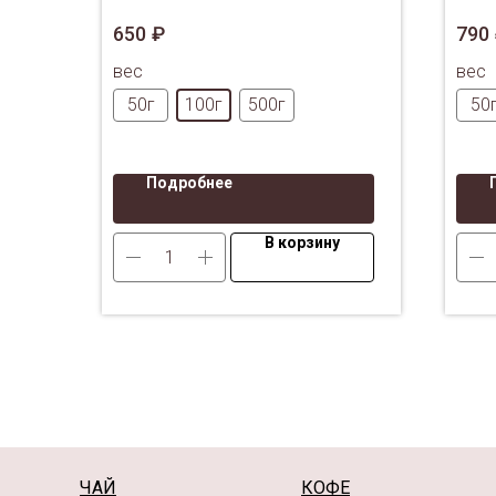
классический чай из провинции
зеле
650
₽
790
Юннань.
вес
вес
50г
100г
500г
50
Подробнее
В корзину
ЧАЙ
КОФЕ