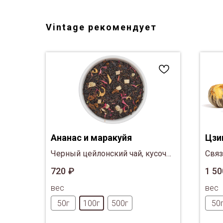
Vintage рекомендует
Ананас и маракуйя
Цзи
Черный цейлонский чай, кусочки
Связ
маракуйи и ананаса, лепестки
чай 
720
₽
1 50
цветов апельсина и красного
вес
вес
василька
50г
100г
500г
50