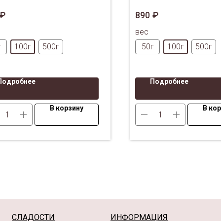
ный из провинции Фуцзянь.
чай из провинции Фуцз
₽
890
₽
вес
г
100г
500г
50г
100г
500г
Подробнее
Подробнее
В корзину
В ко
СЛАДОСТИ
ИНФОРМАЦИЯ