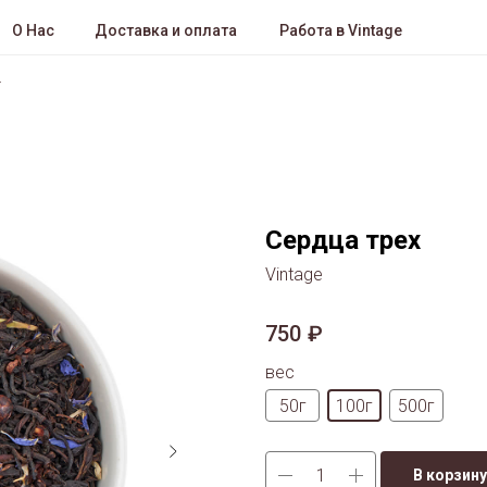
О Нас
Доставка и оплата
Работа в Vintage
Сердца трех
Vintage
750
₽
вес
50г
100г
500г
В корзину