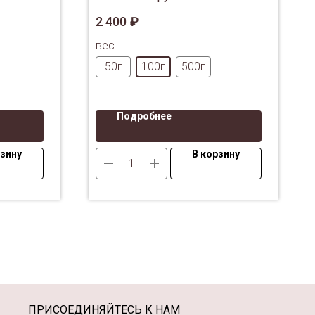
янь.
китайской провинции Хунань.
2 400
₽
вес
50г
100г
500г
Подробнее
рзину
В корзину
ПРИСОЕДИНЯЙТЕСЬ К НАМ