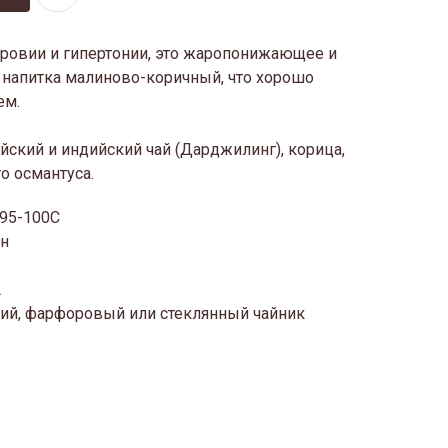
ровии и гипертонии, это жаропонижающее и
с напитка малиново-коричный, что хорошо
ем.
йский и индийский чай (Дарджилинг), корица,
о османтуса.
 95-100С
ин
2
ий, фарфоровый или стеклянный чайник