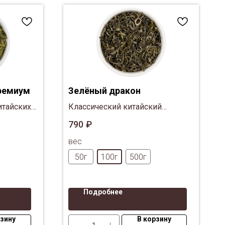
ремиум
Зелёный дракон
итайских
Классический китайский
ции,
зеленый из провинции Фуцзянь.
790
₽
высоких
вес
ровинции
50г
100г
500г
Подробнее
рзину
В корзину