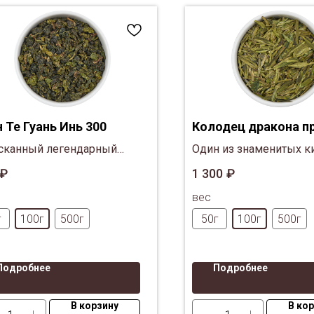
 Те Гуань Инь 300
Колодец дракона п
сканный легендарный
Один из знаменитых к
йский улун с юго-востока
зеленых чаев с планта
₽
1 300
₽
инции Фуцзянь.
расположенной на не
вес
холмах озера Си Ху п
Чжэцзян.
г
100г
500г
50г
100г
500г
Подробнее
Подробнее
В корзину
В ко