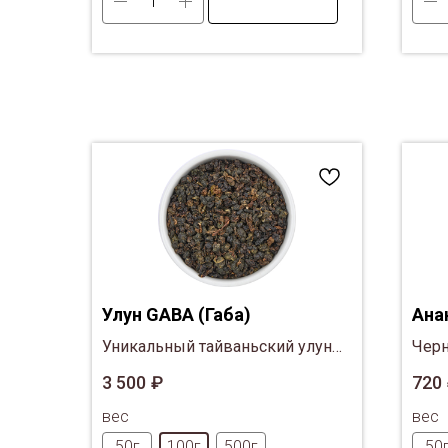
Улун GABA (Габа)
Ана
Уникальный тайваньский улун
Черн
GABA. Чай изготавливается по
мара
3 500
₽
720
специальной технологии, когда
цвет
вес
вес
ферментация присходит без
васи
доступа кислорода, что
50г
100г
500г
50