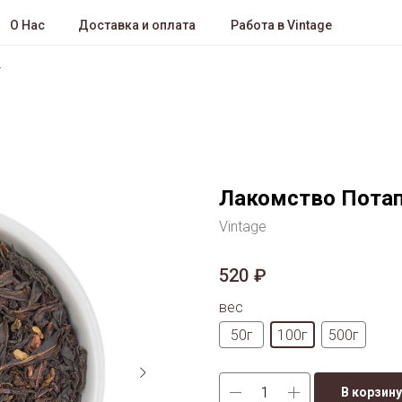
О Нас
Доставка и оплата
Работа в Vintage
Лакомство Пота
Vintage
520
₽
вес
50г
100г
500г
В корзину