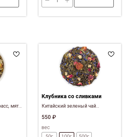
Клубника со сливками
асс, мята,
Китайский зеленый чай
ст
Ганпаудер, китайский зеленый
550
₽
календула,
чай Зелёные спирали, клубника,
вес
ваниль, лепестки красной розы
50г
100г
500г