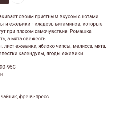
акивает своим приятным вкусом с нотами
ны и ежевики - кладезь витаминов, которые
гут при плохом самочувствие. Ромашка
ть, а мята свежесть.
 лист ежевики, яблоко чипсы, мелисса, мята,
лепестки календулы, ягоды ежевики
 90-95С
ин
2
чайник, френч-пресс