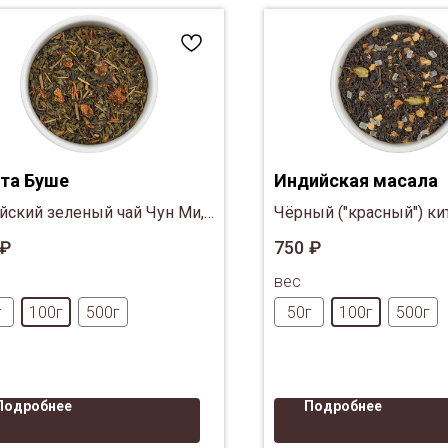
та Буше
Индийская масала
йский зеленый чай Чун Ми,
Чёрный ("красный") ки
ника, ваниль, лепестки
чай, корица, кусочки и
₽
750
₽
лора
черный перец, кардам
вес
гвоздика, кусочки
тростникового белого 
г
100г
500г
50г
100г
500г
Подробнее
Подробнее