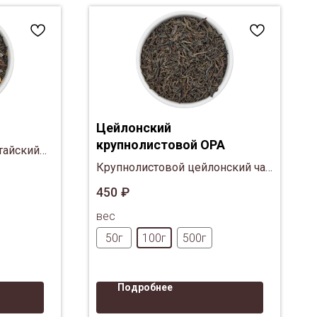
Цейлонский
крупнолистовой ОРА
тайский
мбиря,
Крупнолистовой цейлонский чай
он и
из южных чайных регионов
450
₽
острова - Рухуна и Ратнапура.
вес
сахара
50г
100г
500г
Подробнее