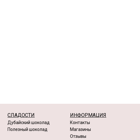
г
100г
500г
50г
100г
500г
Подробнее
Подробнее
В корзину
В ко
СЛАДОСТИ
ИНФОРМАЦИЯ
Дубайский шоколад
Контакты
Полезный шоколад
Магазины
Отзывы