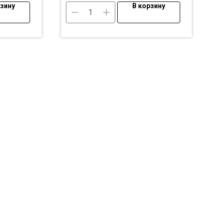
рзину
В корзину
Магриб
Чай чёрный Китай, чабрец
(тимьян), мелисса, ваниль,
690
₽
яблоко
вес