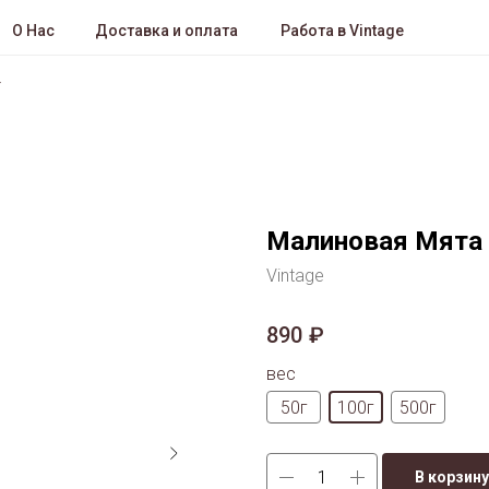
О Нас
Доставка и оплата
Работа в Vintage
Малиновая Мята
Vintage
890
₽
вес
50г
100г
500г
В корзину