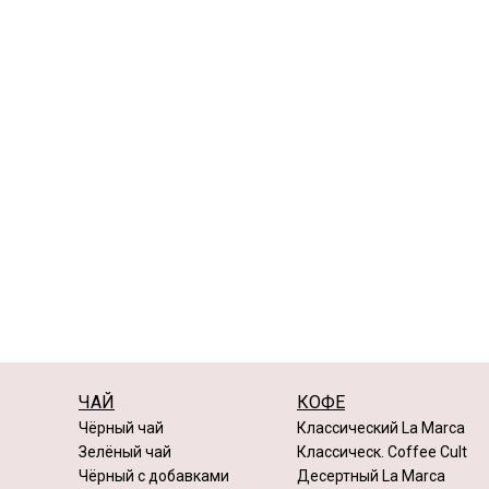
50г
100г
500г
50
Подробнее
В корзину
ЧАЙ
КОФЕ
Чёрный чай
Классический La Marca
Зелёный чай
Классическ. Coffee Cult
Чёрный с добавками
Десертный La Marca