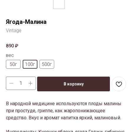
Ягода-Малина
Vintage
890
₽
вес
50г
100г
500г
В корзину
В народной медицине используются плоды малины
при простуде, гриппе, как жаропонижающее
средство. Вкус и аромат напитка яркий, малиновый.
Ингредиенты: Кусочки яблока, ягода Годжи, гибискус,